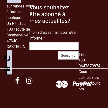
sur rendez-vous
Vous souhaitez
à l'atelier
être abonné à
boutique:
mes actualités?
Un P'tit Tour
1007 route de
mon adresse mail pour être
Cambeneuve
informé
*
47340
CASTELLA
Tél. :
Souscrire
+33
0647870874
Courriel :
celine.bales


@unptittour.c
om