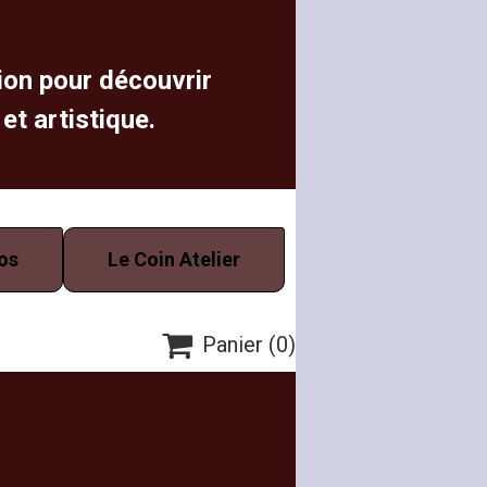
ion pour découvrir
 et artistique.
fos
Le Coin Atelier

Panier
(0)