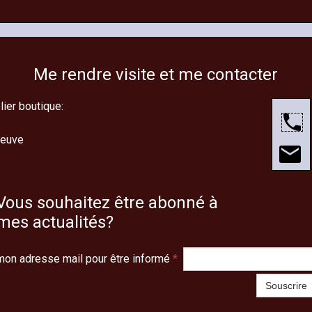
Me rendre visite et me contacter
lier boutique:
neuve
Vous souhaitez être abonné à
mes actualités?
mon adresse mail pour être informé
*
Souscrire