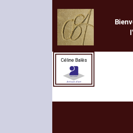
Bienv
Céline Balès