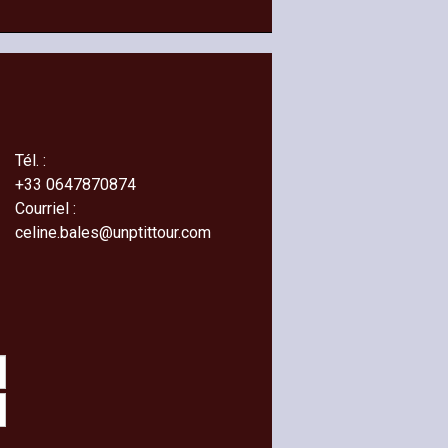
Tél. :
+33
0647870874
Courriel :
celine.bales@unptittour.com