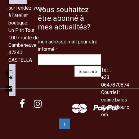
Sphère Terracotta
Suspension Terracotta
sur rendez-vous
Vous souhaitez
265.00€
Fer
à l'atelier
À partir de 95.00€
être abonné à
Ajouter au panier
Ajouter au panier
boutique:
mes actualités?
Un P'tit Tour
1007 route de
mon adresse mail pour être
Cambeneuve
informé
*
47340
CASTELLA
Tél. :
Souscrire
+33
0647870874
plat rectangulaire
beurrier à eau
Courriel :
35.00€
29.00€
celine.bales


Ajouter au panier
Ajouter au panier
@unptittour.c
om
«
1
2
»