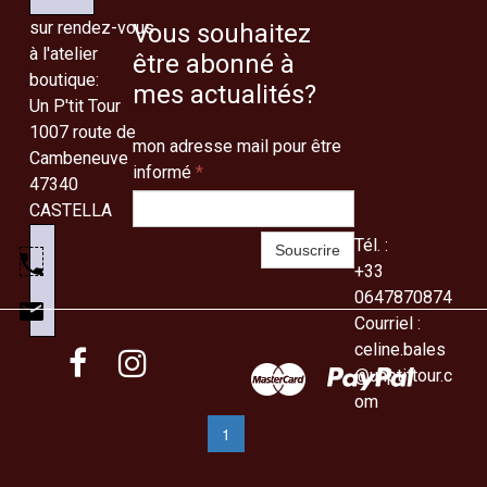
sur rendez-vous
Vous souhaitez
beurrier à eau
Chèque cadeau
à l'atelier
29.00€
À partir de 25.00€
être abonné à
Ajouter au panier
Ajouter au panier
boutique:
mes actualités?
Un P'tit Tour
1007 route de
mon adresse mail pour être
Cambeneuve
informé
*
47340
CASTELLA
Tél. :
Souscrire
+33
0647870874
tasse conique
Salière magique
Courriel :
22.00€
19.00€
celine.bales


Ajouter au panier
Ajouter au panier
@unptittour.c
om
«
1
2
»